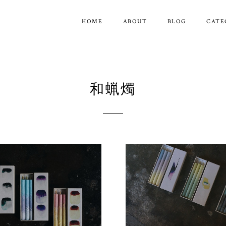
HOME
ABOUT
BLOG
CATE
和蝋燭