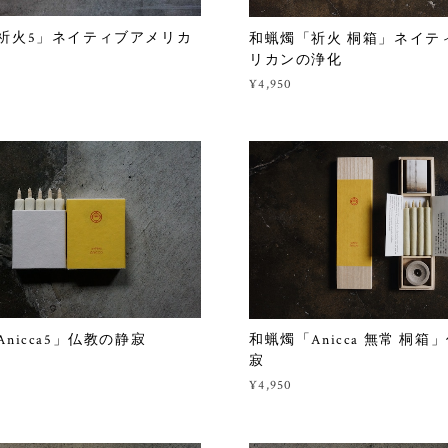
祈火5」ネイティブアメリカ
和蝋燭「祈火 桐箱」ネイテ
リカンの浄化
¥4,950
nicca5」仏教の静寂
和蝋燭「Anicca 無常 桐箱
寂
¥4,950