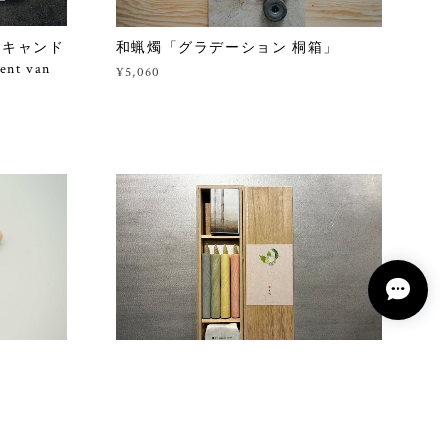
 キャンド
和蝋燭「グラデーション 桐箱」
ent van
¥5,060
和蝋燭「草木色4 桐箱」
¥4,950