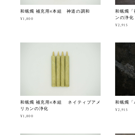
和蝋燭 補充用4本組 神道の調和
和蝋燭「
ンの浄化
¥1,800
¥2,915
和蝋燭 補充用4本組 ネイティブアメ
和蝋燭「A
リカンの浄化
¥2,915
¥1,800