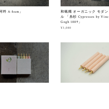
吽 A-hum」
和蝋燭 オーガニック モダン
ル 「糸杉 Cypresses by Vinc
Gogh 1889」
¥3,080
草木色 補充用4本組
草木色アソート」
¥1,720