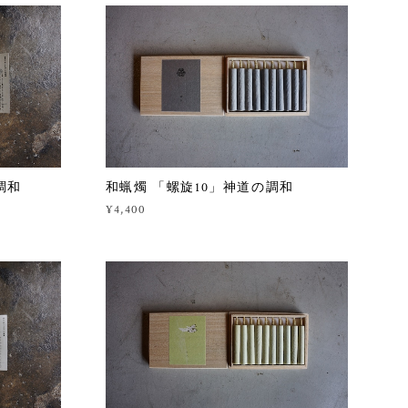
調和
和蝋燭 「螺旋10」神道の調和
¥4,400