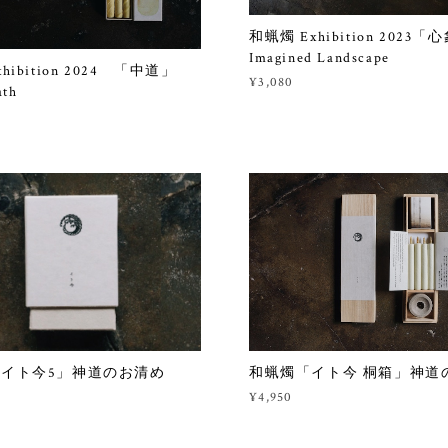
和蝋燭 Exhibition 2023
Imagined Landscape
hibition 2024 「中道」
¥3,080
ath
和蝋燭「イト今 桐箱」神道
「イト今5」神道のお清め
¥4,950