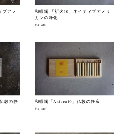
ィブアメ
和蝋燭 「祈火10」ネイティブアメリ
カンの浄化
¥4,400
」仏教の静
和蝋燭「Anicca10」仏教の静寂
¥4,400