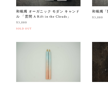
和蝋燭 オーガニック モダン キャンド
和蝋燭「阿
ル 「雲間 A Rift in the Clouds」
¥3,080
¥3,080
SOLD OUT
和蝋燭 グラデーション 補充用2本組
和蝋燭「
¥1,660
¥2,700