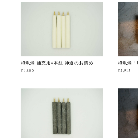
和蝋燭 補充用4本組 神道のお清め
和蝋燭「
¥1,800
¥2,915