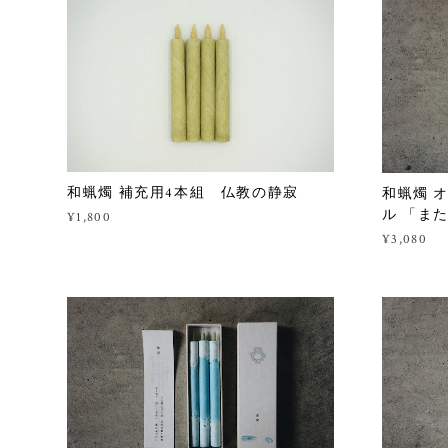
和蝋燭 補充用4本組 仏教の静寂
和蝋燭 
ル 「また明
¥1,800
¥3,080