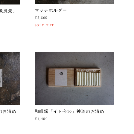
マッチホルダー
「心象風景」
¥2,860
SOLD OUT
のお清め
和蝋燭「イト今10」神道のお清め
¥4,400