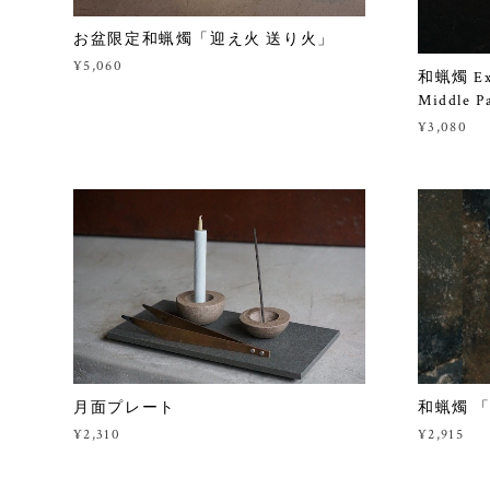
お盆限定和蝋燭「迎え火 送り火」
¥5,060
和蝋燭 Ex
Middle P
¥3,080
月面プレート
和蝋燭 
¥2,310
¥2,915