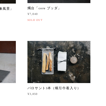
燭台「core ブッダ」
「心象風景」
¥7,040
SOLD OUT
パロサント3本（蝋引巾着入り）
¥3,850