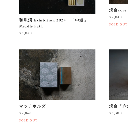
燭台core
¥7,040
和蝋燭 Exhibition 2024 「中道」
SOLD OUT
Middle Path
¥3,080
マッチホルダー
燭台「六
¥2,860
¥3,300
SOLD OUT