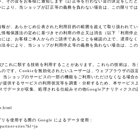
い、その旨をお客様に通知します（訂正等を行わない旨の決定をしたと
令により、当ショップが訂正等の義務を負わない場合は、この限りでは
情報が、あらかじめ公表された利用目的の範囲を超えて取り扱われてい
人情報保護法の定めに基づきその利用の停止又は消去（以下「利用停止
合には、お客様ご本人からのご請求であることを確認の上で、遅滞なく
の法令により、当ショップが利用停止等の義務を負わない場合は、この
ie及びこれに類する技術を利用することがあります。これらの技術は、
です。Cookieを無効化されたいユーザーは、ウェブブラウザの設定
ると、当ショップのサービスの一部の機能をご利用いただけなくなる場合
供するサービスの利用状況等を調査・分析するため、本サービス上に Goo
クスでデータが収集、処理される仕組みその他Googleアナリティク
p.html
プリを使用する際の Google によるデータ使用：
partner-sites?hl=ja