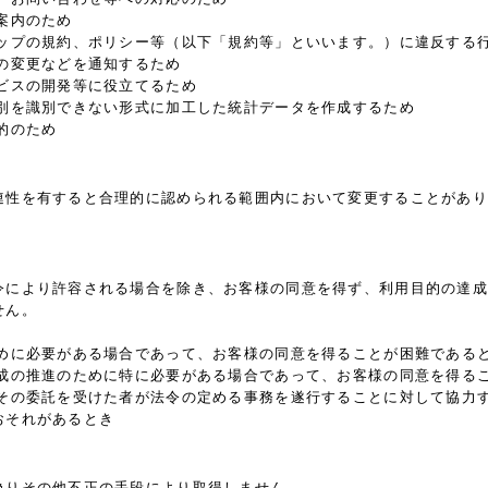
案内のため
ョップの規約、ポリシー等（以下「規約等」といいます。）に違反する
の変更などを通知するため
ビスの開発等に役立てるため
個別を識別できない形式に加工した統計データを作成するため
的のため
連性を有すると合理的に認められる範囲内において変更することがあり
令により許容される場合を除き、お客様の同意を得ず、利用目的の達成
せん。
ために必要がある場合であって、お客様の同意を得ることが困難である
育成の推進のために特に必要がある場合であって、お客様の同意を得る
はその委託を受けた者が法令の定める事務を遂行することに対して協力
おそれがあるとき
偽りその他不正の手段により取得しません。