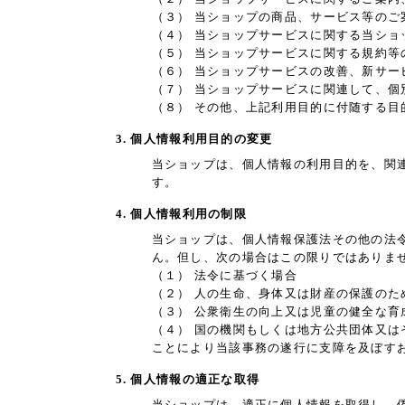
（３） 当ショップの商品、サービス等のご
（４） 当ショップサービスに関する当シ
（５） 当ショップサービスに関する規約等
（６） 当ショップサービスの改善、新サー
（７） 当ショップサービスに関連して、
（８） その他、上記利用目的に付随する目
3. 個人情報利用目的の変更
当ショップは、個人情報の利用目的を、関
す。
4. 個人情報利用の制限
当ショップは、個人情報保護法その他の法
ん。但し、次の場合はこの限りではありま
（１） 法令に基づく場合
（２） 人の生命、身体又は財産の保護の
（３） 公衆衛生の向上又は児童の健全な
（４） 国の機関もしくは地方公共団体又
ことにより当該事務の遂行に支障を及ぼす
5. 個人情報の適正な取得
当ショップは、適正に個人情報を取得し、