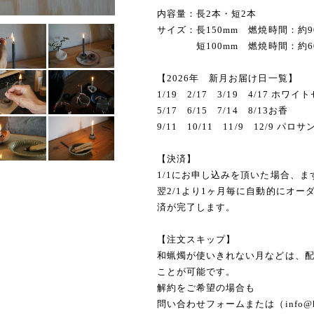
内容量：長2本・短2本
サイズ：長150mm 燃焼時間：約9
短100mm 燃焼時間：約
【2026年 新月お届け日一覧】
1/19 2/17 3/19 4/17 ホワイ
5/17 6/15 7/14 8/13お香
9/11 10/11 11/9 12/9 パロサ
【決済】
1/1にお申し込みを頂いた場合、
翌2/1より1ヶ月毎に自動的にオ
済が完了します。
【注文スキップ】
和蝋燭が使いきれない月などは、配
ことが可能です。
解約をご希望の場合も
問い合わせフォームまたは（
info@