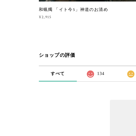
和蝋燭 「イト今5」神道のお清め
¥2,915
ショップの評価
すべて
134