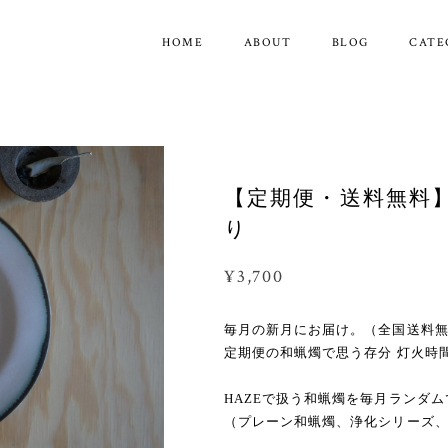
HOME
ABOUT
BLOG
CATE
【定期便・送料無料】
り
¥3,700
毎月の新月にお届け。（全国送料
定期便の和蝋燭で思う存分 灯火時
HAZEで扱う和蝋燭を毎月ランダ
（プレーン和蝋燭、浄化シリーズ