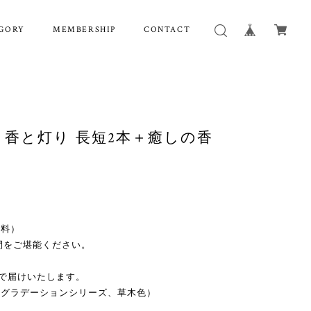
GORY
MEMBERSHIP
CONTACT
香と灯り 長短2本＋癒しの香
無料）
間をご堪能ください。
ムで届けいたします。
、グラデーションシリーズ、草木色）