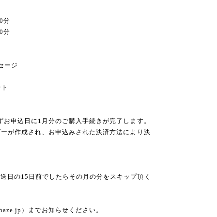
0分
60分
トセージ
ント
まずお申込日に1月分のご購入手続きが完了します。
ーダーが作成され、お申込みされた決済方法により決
送日の15日前でしたらその月の分をスキップ頂く
haze.jp
）までお知らせください。