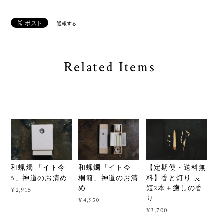
通報する
Related Items
和蝋燭「イト今
和蝋燭 「イト今
【定期便・送料無
桐箱」神道のお清
5」神道のお清め
料】香と灯り 長
め
短2本＋癒しの香
¥2,915
り
¥4,950
¥3,700