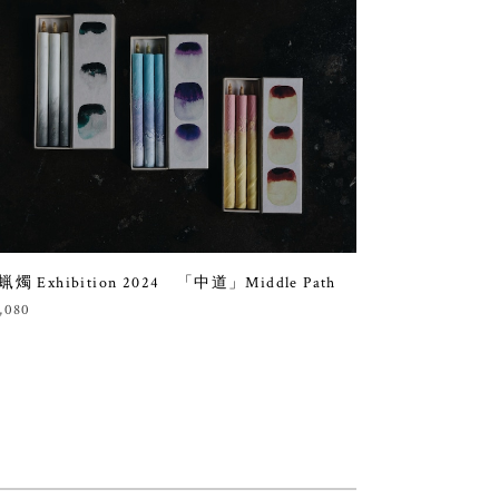
蝋燭 Exhibition 2024 「中道」Middle Path
,080