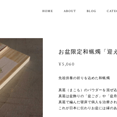
HOME
ABOUT
BLOG
CATE
お盆限定和蝋燭「迎え
¥5,060
先祖供養の祈りを込めた和蝋燭
真菰（まこも）のパウダーを混ぜ
真菰は盆飾りの「盆ござ」や「盆
真菰で編んだ寝床で病人を治療さ
これが日本に伝わりお盆には縁の