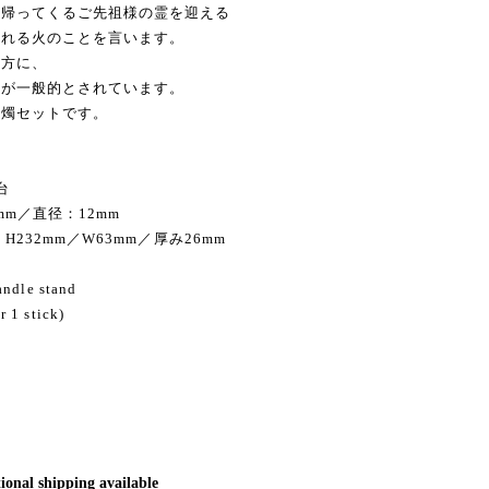
へ帰ってくるご先祖様の霊を迎える
かれる火のことを言います。
夕方に、
のが一般的とされています。
蝋燭セットです。
台
00mm／直径：12mm
ox）H232mm／W63mm／厚み26mm
andle stand
 1 stick)
ional shipping available