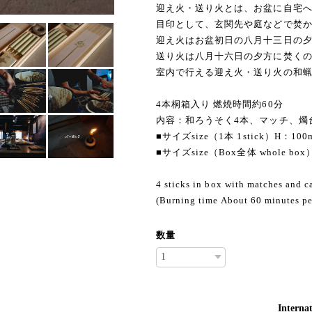
迎え火・送り火とは、お盆に自宅
目印として、玄関先や庭などで焚
迎え火はお盆初日の八月十三日の
送り火は八月十六日の夕方に焚く
室内で行える迎え火・送り火の和
4本桐箱入り 燃焼時間約60分
内容：和ろうそく4本、マッチ、燭
■サイズsize（1本 1stick）H：1
■サイズsize（Box全体 whole b
4 sticks in box with matches and c
(Burning time About 60 minutes per
数量
Internat