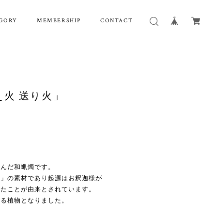
GORY
MEMBERSHIP
CONTACT
火 送り火」
込んだ和蝋燭です。
舟」の素材であり起源はお釈迦様が
れたことが由来とされています。
ある植物となりました。